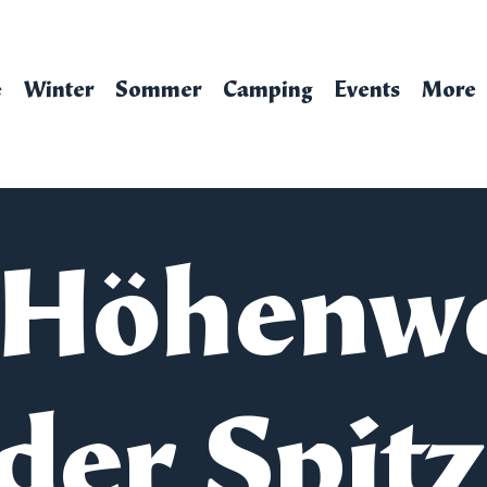
e
Winter
Sommer
Camping
Events
More
 Höhenw
der Spit