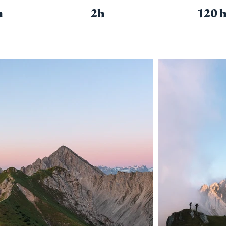
m
2h
120 