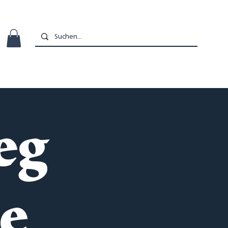
eg
ze