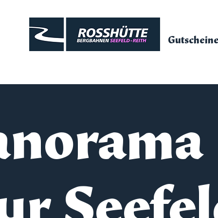
Gutschein
anorama
ur Seefel